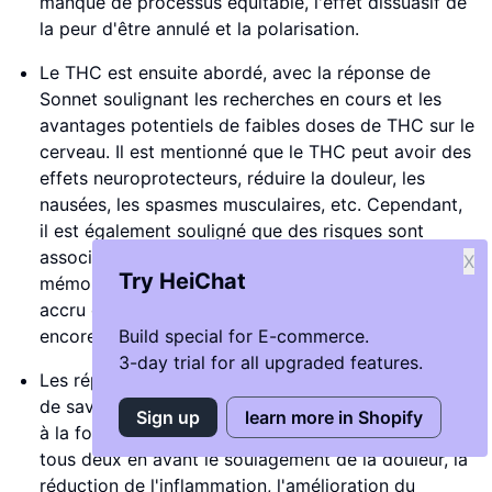
manque de processus équitable, l'effet dissuasif de
la peur d'être annulé et la polarisation.
Le THC est ensuite abordé, avec la réponse de
Sonnet soulignant les recherches en cours et les
avantages potentiels de faibles doses de THC sur le
cerveau. Il est mentionné que le THC peut avoir des
effets neuroprotecteurs, réduire la douleur, les
nausées, les spasmes musculaires, etc. Cependant,
il est également souligné que des risques sont
associés, tels que des effets négatifs sur la
X
Try HeiChat
mémoire, l'attention, l'apprentissage, un risque
accru de troubles psychotiques, et des effets
encore mal compris.
Build special for E-commerce.
3-day trial for all upgraded features.
Les réponses d'Opus et de Chat GPT à la question
de savoir si le THC est bon pour le cerveau révèlent
Sign up
learn more in Shopify
à la fois des aspects positifs et négatifs. Ils mettent
tous deux en avant le soulagement de la douleur, la
réduction de l'inflammation, l'amélioration du