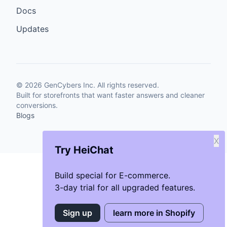
Docs
Updates
©
2026
GenCybers Inc. All rights reserved.
Built for storefronts that want faster answers and cleaner
conversions.
Blogs
X
Try HeiChat
Build special for E-commerce.
3-day trial for all upgraded features.
Sign up
learn more in Shopify