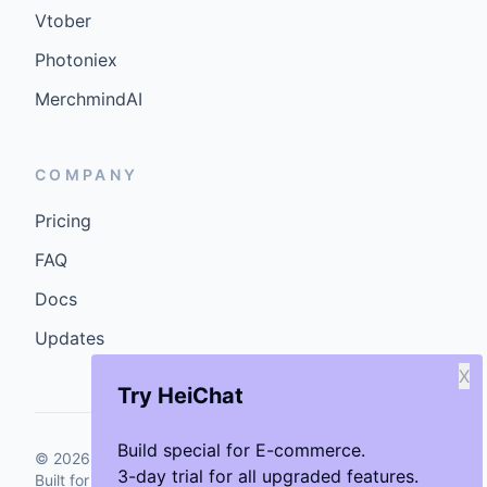
Vtober
Photoniex
MerchmindAI
COMPANY
Pricing
FAQ
Docs
Updates
X
Try HeiChat
Build special for E-commerce.
©
2026
GenCybers Inc. All rights reserved.
3-day trial for all upgraded features.
Built for storefronts that want faster answers and cleaner