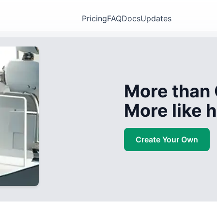
Pricing
FAQ
Docs
Updates
More than 
More like
Create Your Own