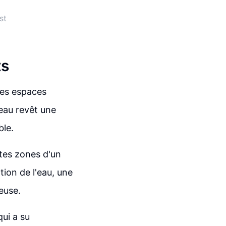
st
ts
des espaces
eau revêt une
ble.
ntes zones d'un
ation de l'eau, une
ieuse.
ui a su