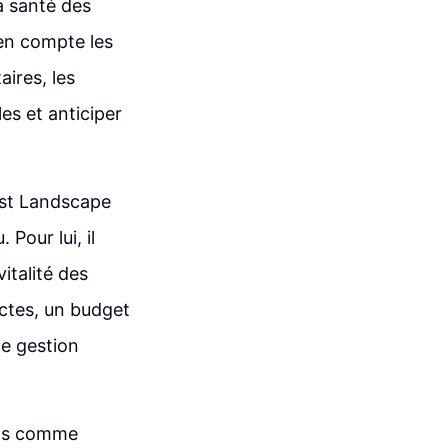
la santé des
 en compte les
ires, les
es et anticiper
est Landscape
Pour lui, il
italité des
ictes, un budget
ne gestion
tils comme