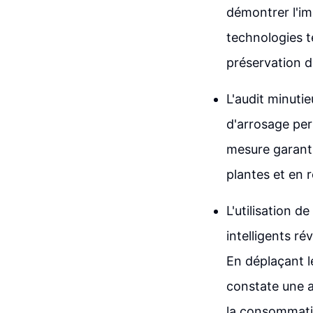
démontrer l'imp
technologies te
préservation 
L'audit minuti
d'arrosage per
mesure garanti
plantes et en r
L'utilisation 
intelligents r
En déplaçant l
constate une a
la consommati