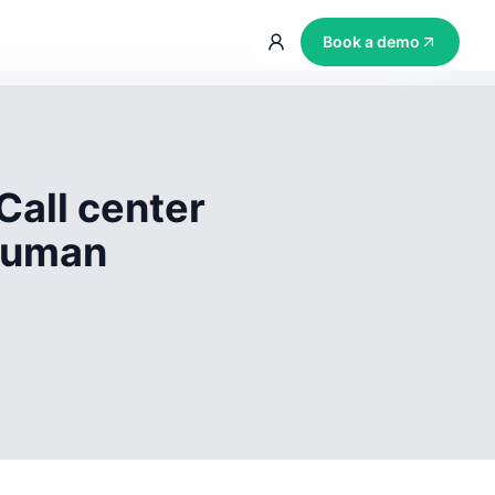
Book a demo
Call center
 human