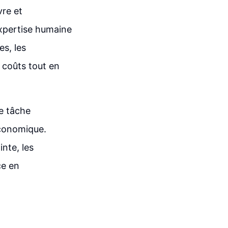
vre et
xpertise humaine
s, les
s coûts tout en
ne tâche
économique.
nte, les
ce en