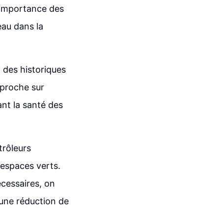
l'importance des
eau dans la
t des historiques
pproche sur
ant la santé des
trôleurs
 espaces verts.
écessaires, on
 une réduction de