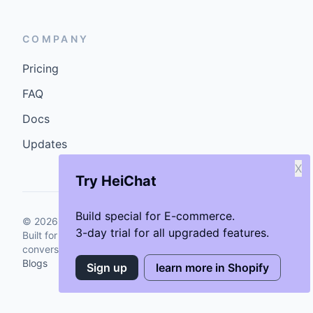
COMPANY
Pricing
FAQ
Docs
Updates
X
Try HeiChat
Build special for E-commerce.
©
2026
GenCybers Inc. All rights reserved.
3-day trial for all upgraded features.
Built for storefronts that want faster answers and cleaner
conversions.
Blogs
Sign up
learn more in Shopify