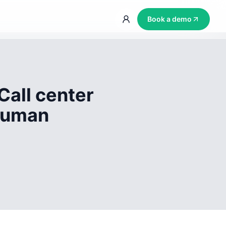
Book a demo
Call center
 human