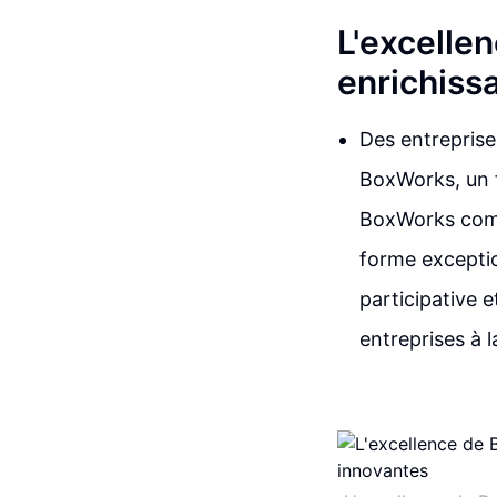
L'excelle
enrichiss
Des entreprise
BoxWorks, un f
BoxWorks comme
forme exceptio
participative 
entreprises à l