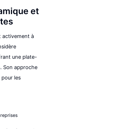
amique et
ntes
t activement à
nsidère
rant une plate-
s. Son approche
 pour les