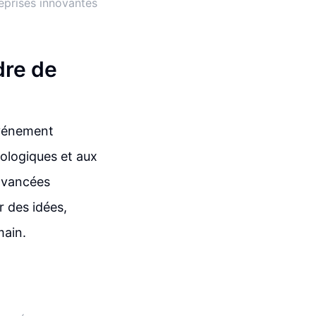
eprises innovantes
dre de
événement
ologiques et aux
 avancées
r des idées,
main.