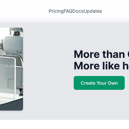
Pricing
FAQ
Docs
Updates
More than 
More like
Create Your Own