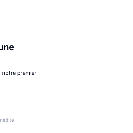
 une
a notre premier
nédite !