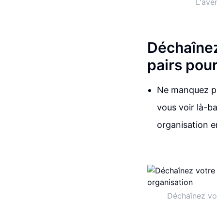
L'ave
Déchaînez
pairs pour
Ne manquez pas
vous voir là-b
organisation e
Déchaînez vot