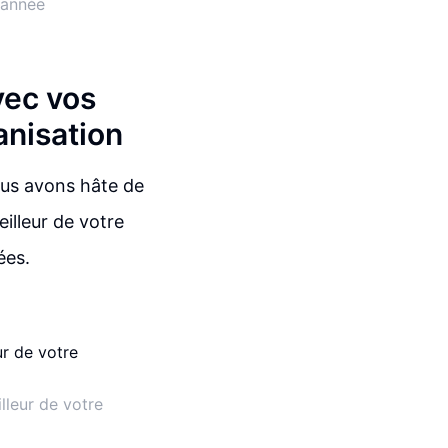
 année
vec vos
anisation
Nous avons hâte de
illeur de votre
ées.
lleur de votre