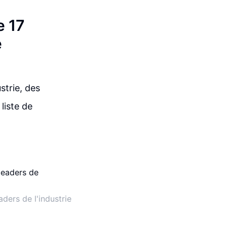
e 17
e
strie, des
liste de
ers de l'industrie