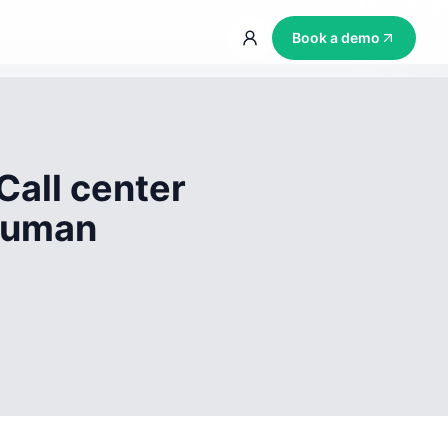
Book a demo
Call center
 human