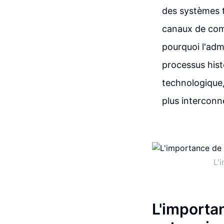
des systèmes t
canaux de comm
pourquoi l'admi
processus hist
technologique,
plus interconn
L'
L'importan