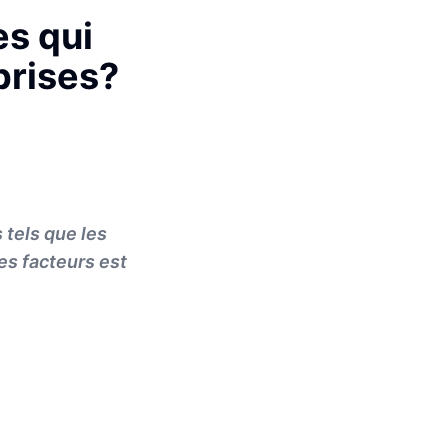
es qui
prises?
 tels que les
es facteurs est