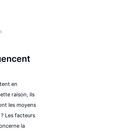
s
luencent
stent en
tte raison, ils
sont les moyens
 ? Les facteurs
concerne la