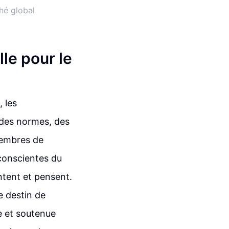
hé global
lle pour le
, les
 des normes, des
membres de
nconscientes du
ntent et pensent.
le destin de
e et soutenue