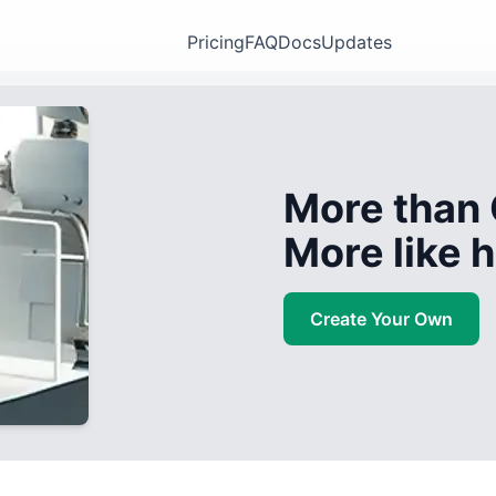
Pricing
FAQ
Docs
Updates
More than 
More like
Create Your Own