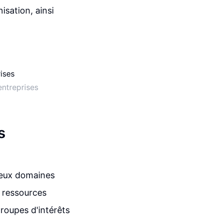
isation, ainsi
.
entreprises
s
 deux domaines
s ressources
groupes d'intérêts