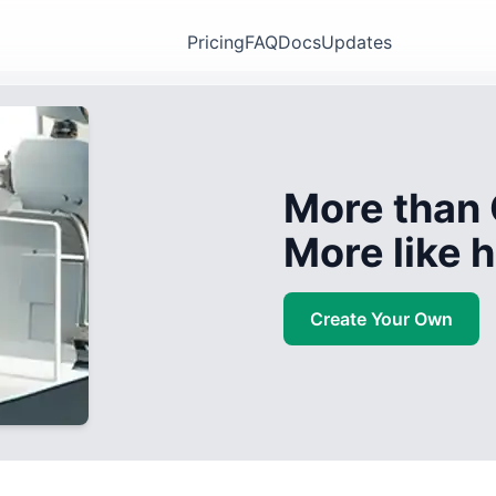
Pricing
FAQ
Docs
Updates
More than 
More like
Create Your Own