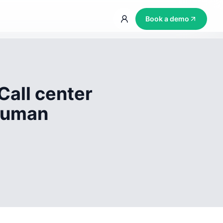
Book a demo
Call center
 human