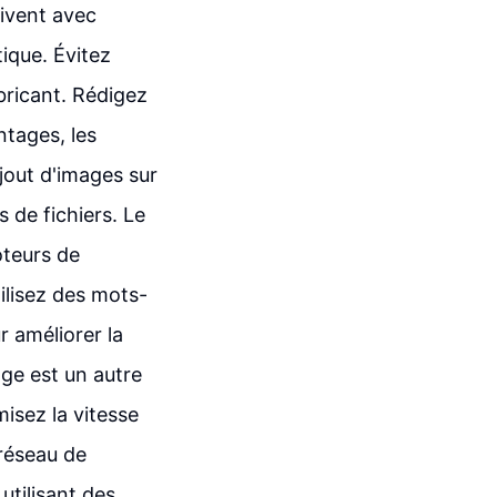
rivent avec
tique. Évitez
abricant. Rédigez
ntages, les
ajout d'images sur
s de fichiers. Le
oteurs de
tilisez des mots-
r améliorer la
ge est un autre
misez la vitesse
 réseau de
utilisant des