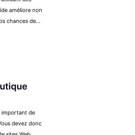
pide améliore non
os chances de...
outique
t important de
. Vous devez donc
 de sites Web