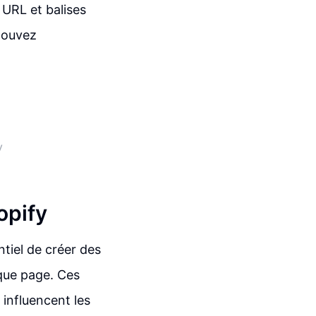
 URL et balises
pouvez
y
opify
ntiel de créer des
que page. Ces
influencent les