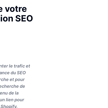
e votre
tion SEO
er le trafic et
rtance du SEO
erche et pour
 recherche de
enu de la
un lien pour
 Shopify.