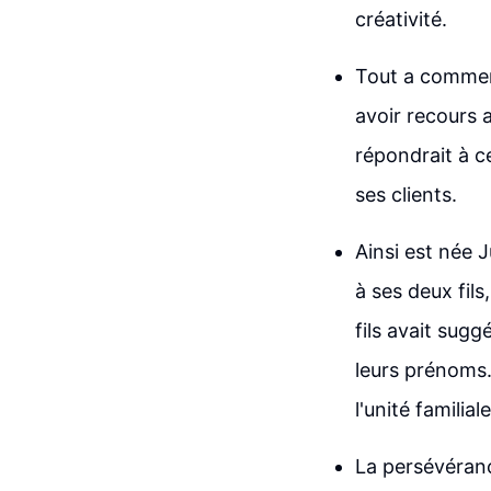
créativité.
Tout a commenc
avoir recours 
répondrait à c
ses clients.
Ainsi est née 
à ses deux fil
fils avait sugg
leurs prénoms.
l'unité familial
La persévéranc