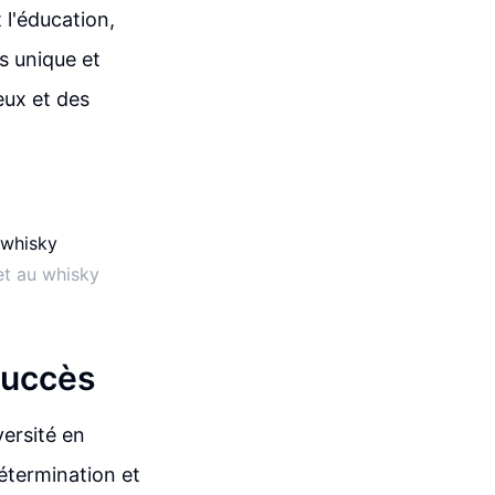
 l'éducation,
rs unique et
eux et des
et au whisky
 succès
versité en
étermination et