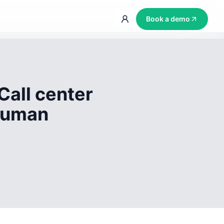
Book a demo
Call center
 human