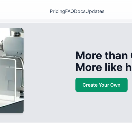
Pricing
FAQ
Docs
Updates
More than 
More like
Create Your Own