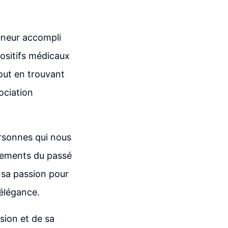
eneur accompli
positifs médicaux
out en trouvant
ociation
rsonnes qui nous
nements du passé
t sa passion pour
'élégance.
sion et de sa