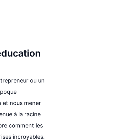
éducation
ntrepreneur ou un
'époque
s et nous mener
enue à la racine
lore comment les
ises incroyables.