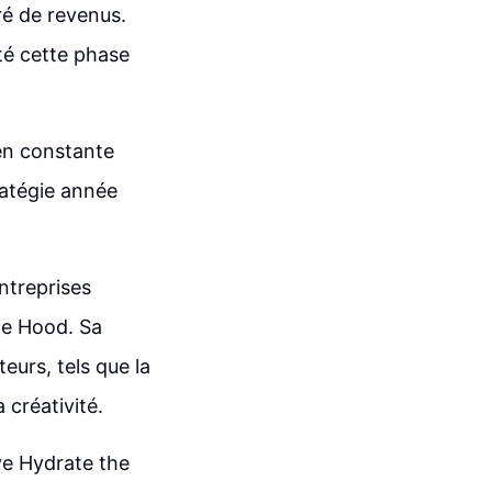
ré de revenus.
té cette phase
 en constante
ratégie année
entreprises
he Hood. Sa
eurs, tels que la
 créativité.
ve Hydrate the