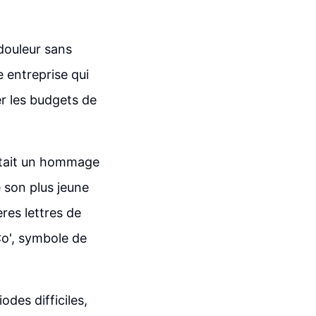
 douleur sans
 entreprise qui
er les budgets de
 était un hommage
 son plus jeune
ères lettres de
Co', symbole de
des difficiles,