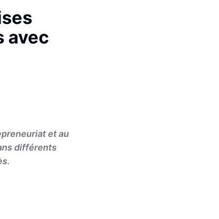
ises
s avec
epreneuriat et au
ans différents
ès.