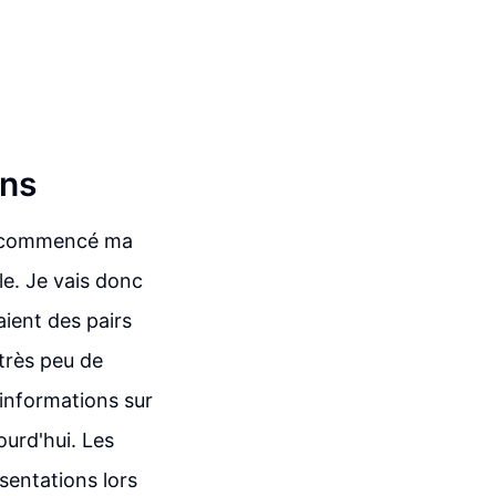
ans
ai commencé ma
le. Je vais donc
aient des pairs
 très peu de
'informations sur
ourd'hui. Les
ésentations lors