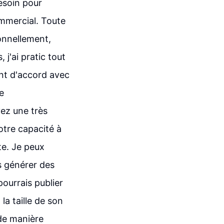
besoin pour
mmercial. Toute
onnellement,
j'ai pratic tout
nt d'accord avec
e
ez une très
tre capacité à
te. Je peux
s générer des
pourrais publier
la taille de son
 de manière