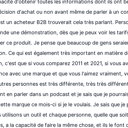
apacité d'obtenir toutes les informations dont ils ont 
écision d'achat ou non avant même de parler à un co
st un acheteur B2B trouverait cela très parlant. Pers
de une démonstration, dès que je peux voir les tarifs, 
er ce produit. Je pense que beaucoup de gens seraie
ion. Ce qui est également très important en matière d
 c'est que si vous comparez 2011 et 2021, si vous av
ce avec une marque et que vous l'aimez vraiment, vo
utres personnes est très différente, très très différen
t en parler dans un podcast et je sais que je pourrai
tte marque ce mois-ci si je le voulais. Je sais que je 
tilisons un outil et chaque personne, quelle que soit 
s, a la capacité de faire la même chose, et ils le font