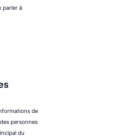
n parler à
es
informations de
à des personnes
incipal du