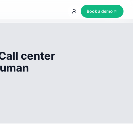
Book a demo
Call center
 human