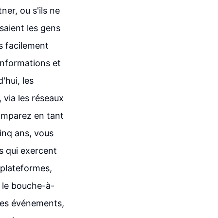
er, ou s'ils ne
isaient les gens
s facilement
 informations et
'hui, les
via les réseaux
omparez en tant
cinq ans, vous
s qui exercent
plateformes,
r le bouche-à-
 les événements,