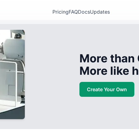
Pricing
FAQ
Docs
Updates
More than 
More like
Create Your Own