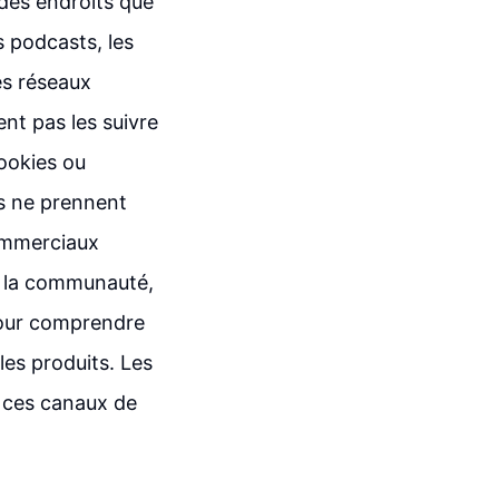
des endroits que
s podcasts, les
es réseaux
nt pas les suivre
cookies ou
es ne prennent
ommerciaux
, la communauté,
pour comprendre
es produits. Les
s ces canaux de