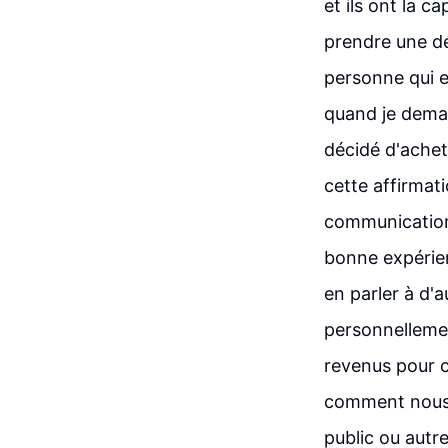
et ils ont la c
prendre une d
personne qui e
quand je deman
décidé d'achet
cette affirmat
communication,
bonne expérien
en parler à d'a
personnellemen
revenus pour ce
comment nous u
public ou autre