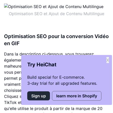
Optimisation SEO et Ajout de Contenu Multilingue
Optimisation SEO pour la conversion Vidéo
en GIF
Dans la description ci-dessous, vous trouverez
également EasyGIF.com. Cliquez sur Video to GIF car
X
Try HeiChat
malheureusement, Shopify, surtout pour ce thème,
vous permet de sélectionner une image, mais ne vous
Build special for E-commerce.
permet pas de sélectionner une vidéo, et nous voulons
3-day trial for all upgraded features.
vraiment une vidéo. Allez sur EasyGIF.com, et
choisissez la vidéo que vous venez de télécharger.
Sign up
learn more in Shopify
Cliquez sur Télécharger la vidéo. Je vais aller sur ce
TikTok et voir quel extrait je veux utiliser. Il semble
qu'elle utilise le produit à partir de la marque de 20