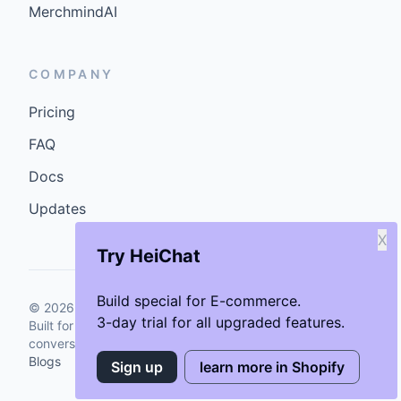
MerchmindAI
COMPANY
Pricing
FAQ
Docs
Updates
X
Try HeiChat
Build special for E-commerce.
©
2026
GenCybers Inc. All rights reserved.
3-day trial for all upgraded features.
Built for storefronts that want faster answers and cleaner
conversions.
Blogs
Sign up
learn more in Shopify