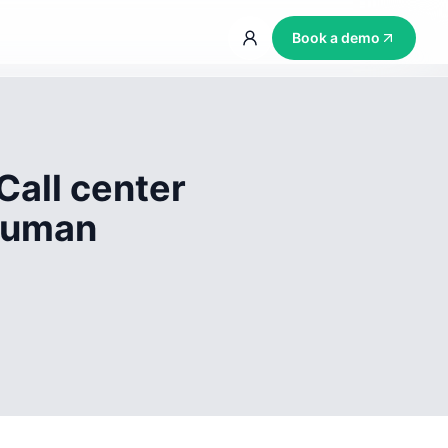
Book a demo
Call center
 human