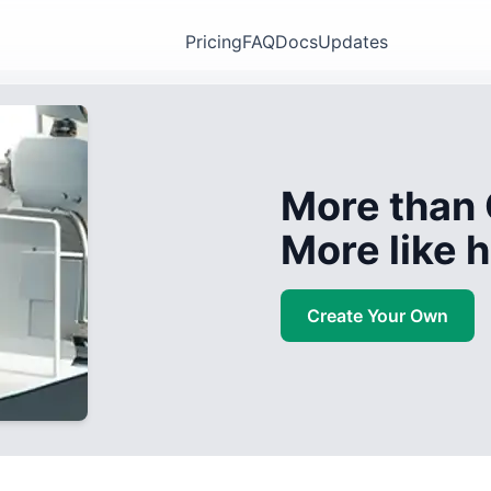
Pricing
FAQ
Docs
Updates
More than 
More like
Create Your Own