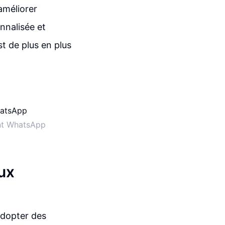
améliorer
nnalisée et
st de plus en plus
ant WhatsApp
ux
'adopter des