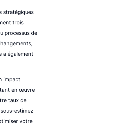
s stratégiques
ment trois
 du processus de
s changements,
se a également
un impact
ettant en œuvre
tre taux de
e sous-estimez
timiser votre