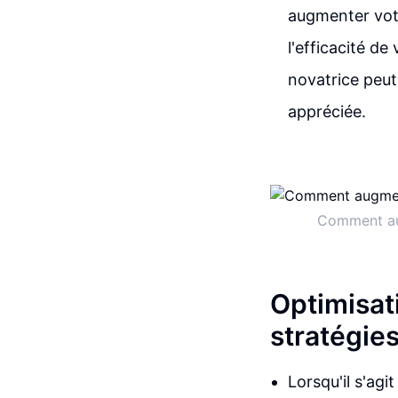
augmenter votr
l'efficacité d
novatrice peut
appréciée.
Comment aug
Optimisat
stratégie
Lorsqu'il s'agi