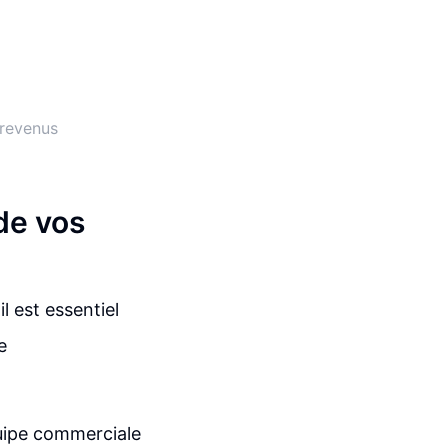
 revenus
de vos
l est essentiel
e
quipe commerciale