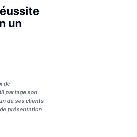
éussite
n un
ux de
ill partage son
un de ses clients
 de présentation