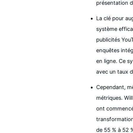
présentation d
La clé pour au
système effica
publicités You
enquêtes intég
en ligne. Ce sy
avec un taux d
Cependant, mêm
métriques. Wil
ont commencé à
transformation
de 55 % à 52 %.