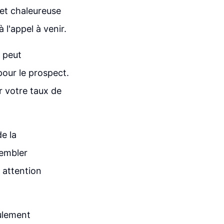
et chaleureuse
 l'appel à venir.
 peut
pour le prospect.
r votre taux de
e la
embler
 attention
ulement