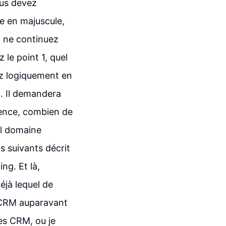
ous devez
re en majuscule,
, ne continuez
 le point 1, quel
ez logiquement en
. Il demandera
rience, combien de
el domaine
s suivants décrit
ng. Et là,
éjà lequel de
n CRM auparavant
les CRM, ou je