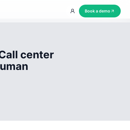
Book a demo
Call center
 human