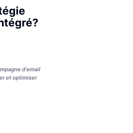
tégie
ntégré?
ampagne d'email
er et optimiser