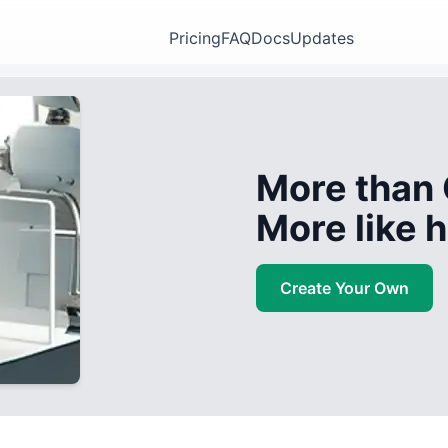
Pricing
FAQ
Docs
Updates
More than 
More like
Create Your Own