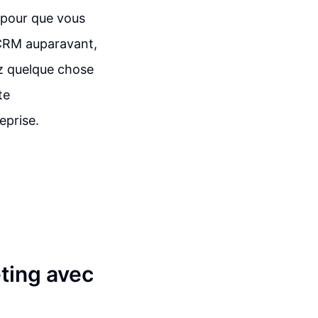
, pour que vous
de CRM auparavant,
z quelque chose
te
eprise.
ting avec