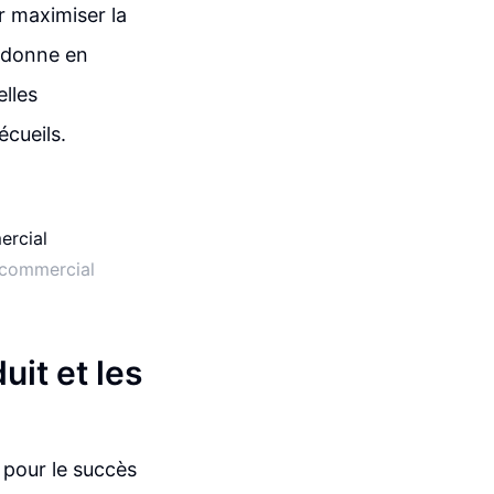
r maximiser la
a donne en
lles
écueils.
 commercial
uit et les
e pour le succès