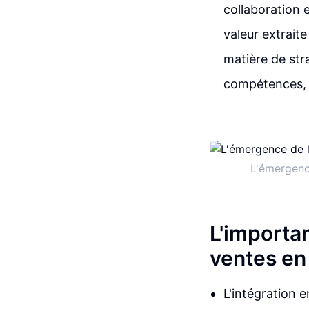
collaboration 
valeur extrait
matière de str
compétences, de
L'émergenc
L'importan
ventes en
L'intégration e