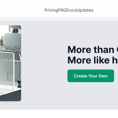
Pricing
FAQ
Docs
Updates
More than 
More like
Create Your Own