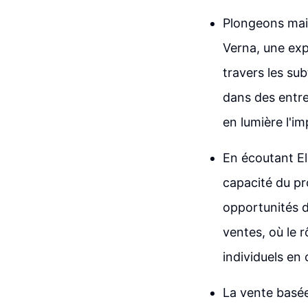
Plongeons main
Verna, une exp
travers les su
dans des entr
en lumière l'i
En écoutant El
capacité du pro
opportunités d
ventes, où le r
individuels en 
La vente basée