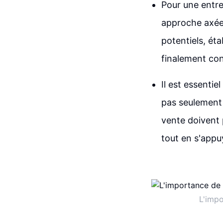
Pour une entre
approche axée s
potentiels, éta
finalement con
Il est essentie
pas seulement 
vente doivent p
tout en s'appuy
L'impo