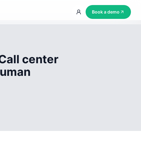
Book a demo
Call center
 human