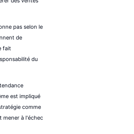
nérer des ventes
ionne pas selon le
onnent de
 fait
esponsabilité du
 tendance
même est impliqué
e stratégie comme
ut mener à l'échec