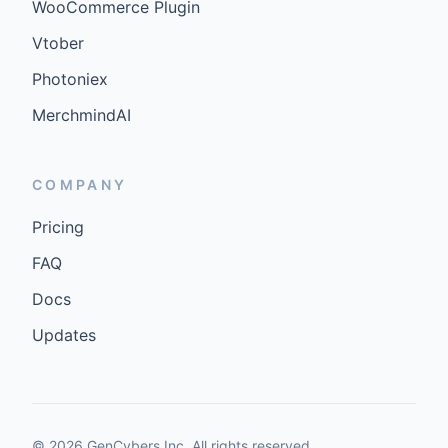
WooCommerce Plugin
Vtober
Photoniex
MerchmindAI
COMPANY
Pricing
FAQ
Docs
Updates
©
2026
GenCybers Inc. All rights reserved.