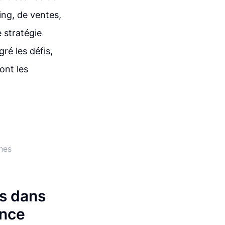
ing, de ventes,
e stratégie
gré les défis,
ont les
nes
es dans
ance