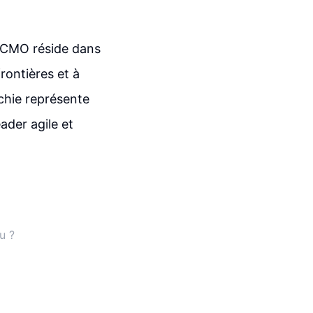
e CMO réside dans
rontières et à
chie représente
ader agile et
u ?