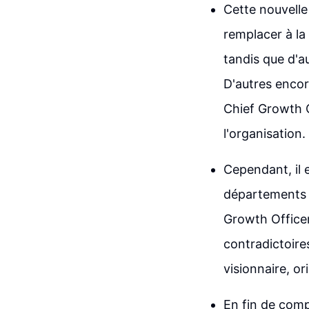
Cette nouvelle 
remplacer à la
tandis que d'a
D'autres encore
Chief Growth O
l'organisation.
Cependant, il 
départements s
Growth Officer
contradictoires
visionnaire, or
En fin de comp