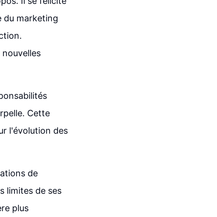
s. Il se félicite
te du marketing
ction.
e nouvelles
ponsabilités
erpelle. Cette
r l'évolution des
ations de
 limites de ses
re plus