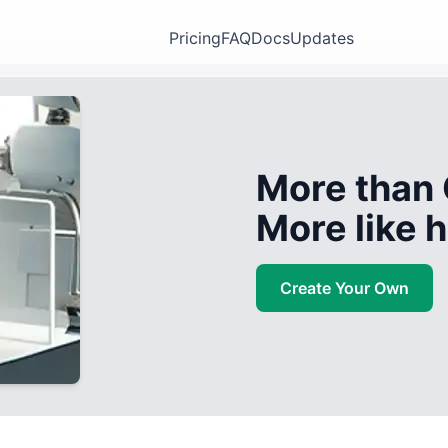
Pricing
FAQ
Docs
Updates
More than 
More like
Create Your Own