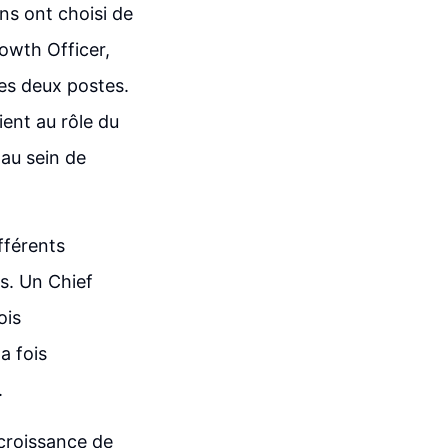
ins ont choisi de
rowth Officer,
es deux postes.
ient au rôle du
 au sein de
fférents
s. Un Chief
ois
a fois
.
 croissance de