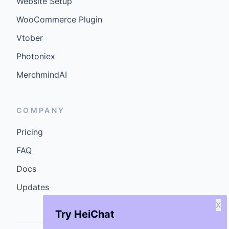
Website Setup
WooCommerce Plugin
Vtober
Photoniex
MerchmindAI
COMPANY
Pricing
FAQ
Docs
Updates
X
Try HeiChat