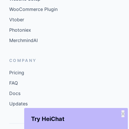
WooCommerce Plugin
Vtober
Photoniex
MerchmindAI
COMPANY
Pricing
FAQ
Docs
Updates
X
Try HeiChat