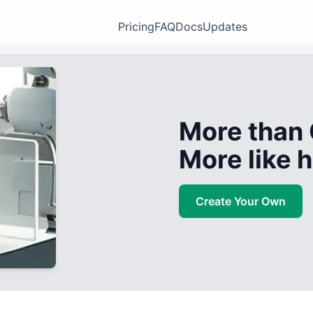
Pricing
FAQ
Docs
Updates
More than 
More like
Create Your Own