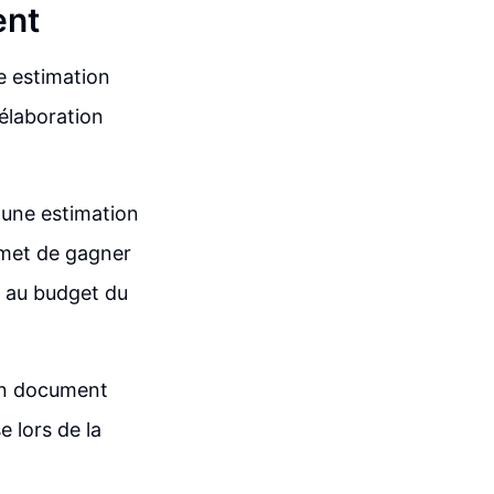
ent
ne estimation
élaboration
 une estimation
rmet de gagner
s au budget du
'un document
e lors de la