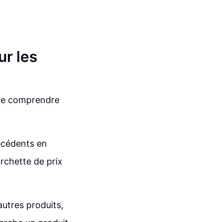
r les
t de comprendre
récédents en
urchette de prix
autres produits,