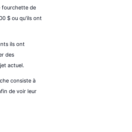
 fourchette de
00 $ ou qu'ils ont
ts ils ont
er des
jet actuel.
oche consiste à
in de voir leur