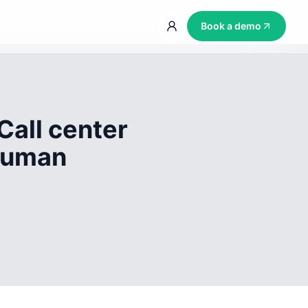
Book a demo
Call center
 human