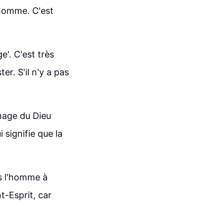
l'homme. C'est
e'. C'est très
er. S'il n'y a pas
'image du Dieu
i signifie que la
ns l'homme à
nt-Esprit, car