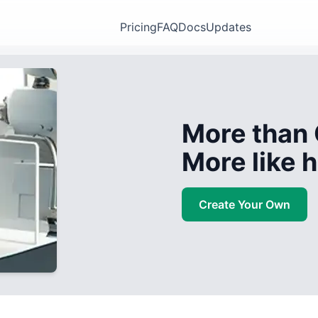
Pricing
FAQ
Docs
Updates
More than 
More like
Create Your Own