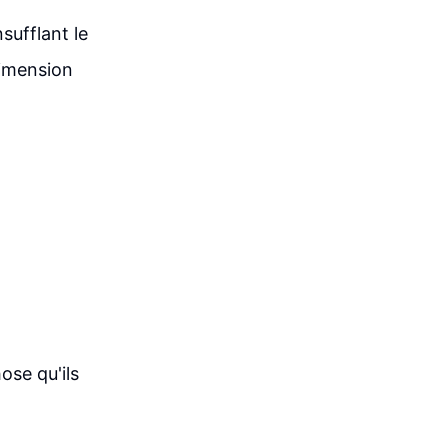
nsufflant le
dimension
ose qu'ils