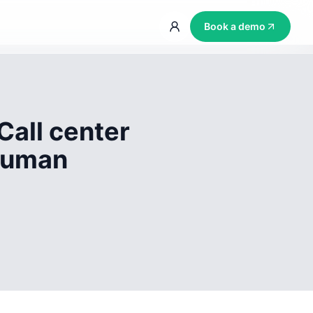
Book a demo
Call center
 human