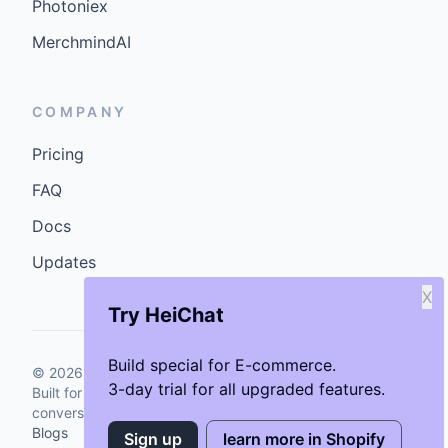
Photoniex
MerchmindAI
COMPANY
Pricing
FAQ
Docs
Updates
X
Try HeiChat
Build special for E-commerce.
©
2026
GenCybers Inc. All rights reserved.
3-day trial for all upgraded features.
Built for storefronts that want faster answers and cleaner
conversions.
Blogs
Sign up
learn more in Shopify