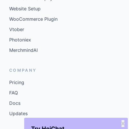
Website Setup
WooCommerce Plugin
Vtober
Photoniex
MerchmindAI
COMPANY
Pricing
FAQ
Docs
Updates
X
Try HeiChat