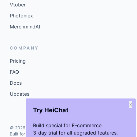
Vtober
Photoniex
MerchmindAI
COMPANY
Pricing
FAQ
Docs
Updates
X
Try HeiChat
Build special for E-commerce.
©
2026
GenCybers Inc. All rights reserved.
3-day trial for all upgraded features.
Built for storefronts that want faster answers and cleaner