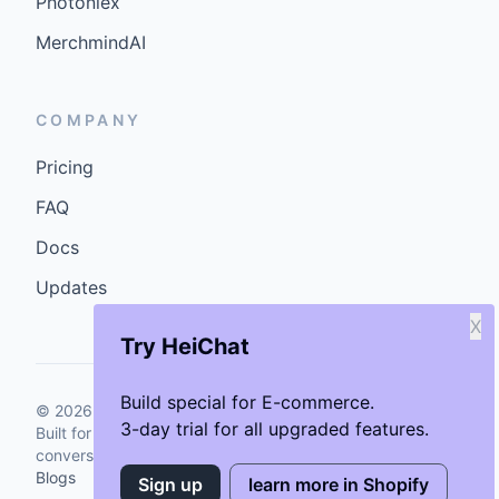
Photoniex
MerchmindAI
COMPANY
Pricing
FAQ
Docs
Updates
X
Try HeiChat
Build special for E-commerce.
©
2026
GenCybers Inc. All rights reserved.
3-day trial for all upgraded features.
Built for storefronts that want faster answers and cleaner
conversions.
Blogs
Sign up
learn more in Shopify