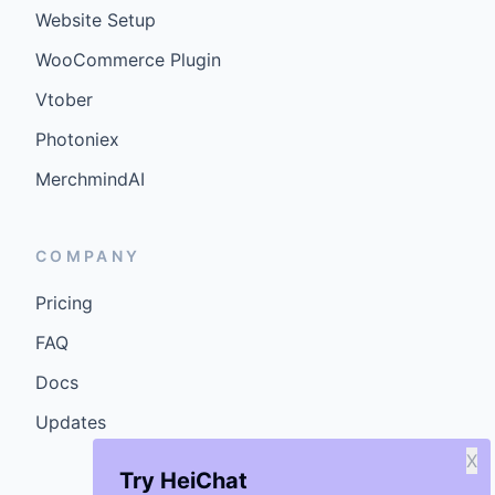
Website Setup
WooCommerce Plugin
Vtober
Photoniex
MerchmindAI
COMPANY
Pricing
FAQ
Docs
Updates
X
Try HeiChat