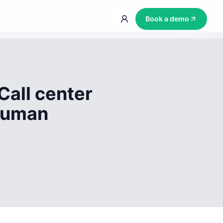
Book a demo
Call center
 human