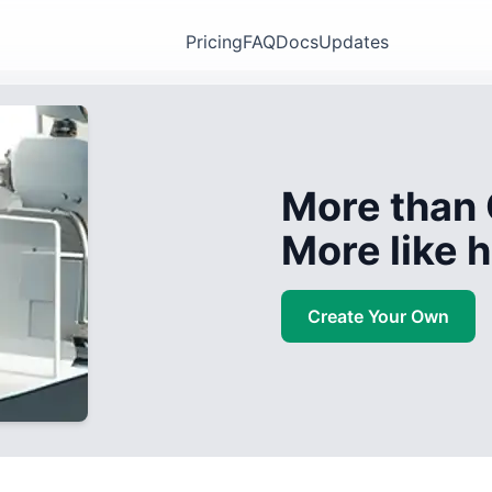
Pricing
FAQ
Docs
Updates
More than 
More like
Create Your Own