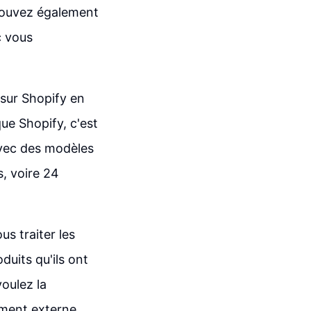
pouvez également
c vous
 sur Shopify en
ue Shopify, c'est
 avec des modèles
s, voire 24
s traiter les
uits qu'ils ont
oulez la
ement externe.