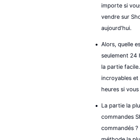
importe si vo
vendre sur Sho
aujourd'hui.
Alors, quelle 
seulement 24 h
la partie facil
incroyables et 
heures si vous 
La partie la p
commandes Shop
commandés ? Ce
méthode la plu