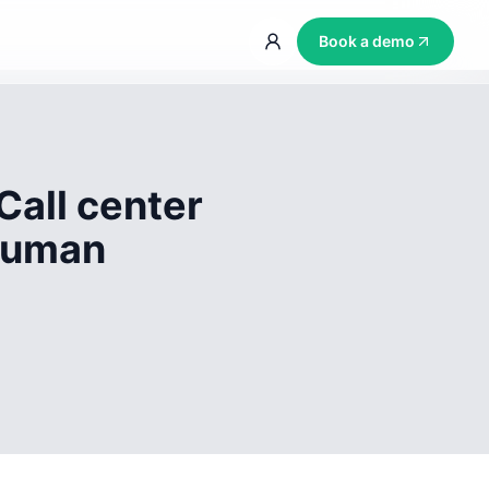
Book a demo
Call center
 human