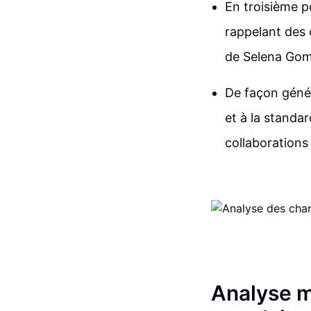
En troisième p
rappelant des
de Selena Gome
De façon génér
et à la standa
collaborations
Analyse m