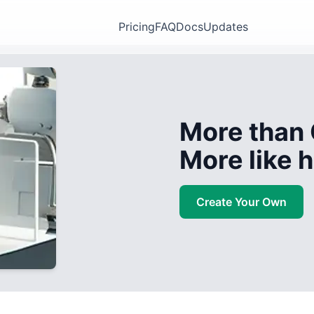
Pricing
FAQ
Docs
Updates
More than 
More like
Create Your Own