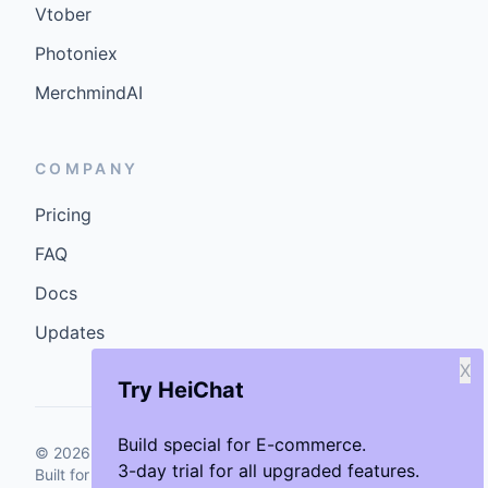
Vtober
Photoniex
MerchmindAI
COMPANY
Pricing
FAQ
Docs
Updates
X
Try HeiChat
Build special for E-commerce.
©
2026
GenCybers Inc. All rights reserved.
3-day trial for all upgraded features.
Built for storefronts that want faster answers and cleaner