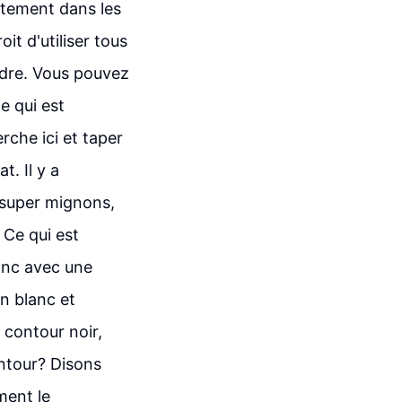
ectement dans les
it d'utiliser tous
ndre. Vous pouvez
ce qui est
rche ici et taper
. Il y a
s super mignons,
. Ce qui est
lanc avec une
en blanc et
n contour noir,
ontour? Disons
ment le