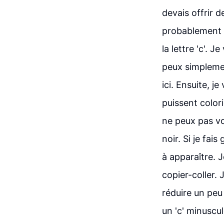
devais offrir d
probablement le
la lettre 'c'. J
peux simplemen
ici. Ensuite, j
puissent colori
ne peux pas voi
noir. Si je fa
à apparaître. J
copier-coller. J
réduire un peu 
un 'c' minuscul