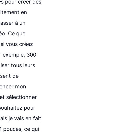
es pour créer des
uitement en
passer à un
déo. Ce que
 si vous créez
r exemple, 300
liser tous leurs
osent de
mencer mon
 et sélectionner
 souhaitez pour
is je vais en fait
1 pouces, ce qui