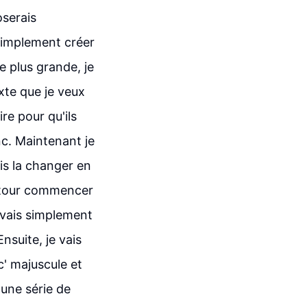
oserais
 simplement créer
re plus grande, je
xte que je veux
re pour qu'ils
nc. Maintenant je
ais la changer en
contour commencer
e vais simplement
 Ensuite, je vais
'c' majuscule et
r une série de