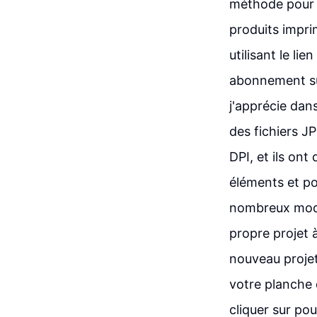
méthode pour l
produits impri
utilisant le li
abonnement sup
j'apprécie dans
des fichiers J
DPI, et ils ont
éléments et po
nombreux modè
propre projet à
nouveau projet
votre planche d
cliquer sur po