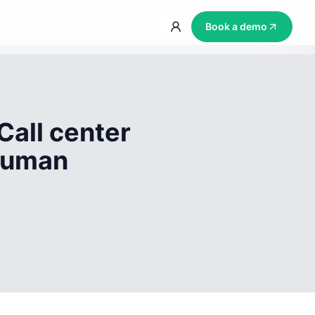
Book a demo
Call center
 human