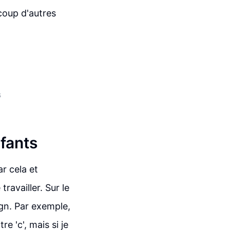
ucoup d'autres
s
nfants
r cela et
ravailler. Sur le
ign. Par exemple,
re 'c', mais si je