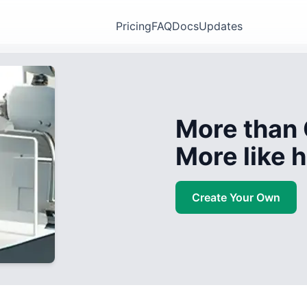
Pricing
FAQ
Docs
Updates
More than 
More like
Create Your Own