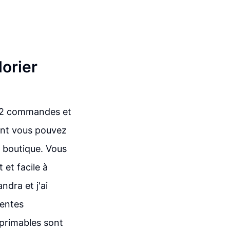
orier
 12 commandes et
ent vous pouvez
 boutique. Vous
 et facile à
dra et j'ai
ventes
mprimables sont