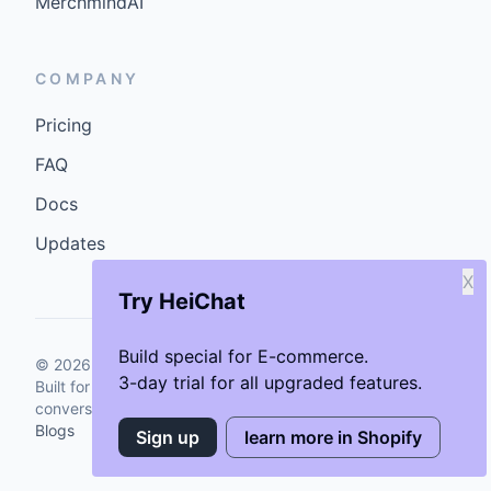
MerchmindAI
COMPANY
Pricing
FAQ
Docs
Updates
X
Try HeiChat
Build special for E-commerce.
©
2026
GenCybers Inc. All rights reserved.
3-day trial for all upgraded features.
Built for storefronts that want faster answers and cleaner
conversions.
Blogs
Sign up
learn more in Shopify