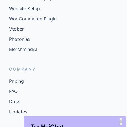
Website Setup
WooCommerce Plugin
Vtober
Photoniex
MerchmindAI
COMPANY
Pricing
FAQ
Docs
Updates
X
Try HeiChat