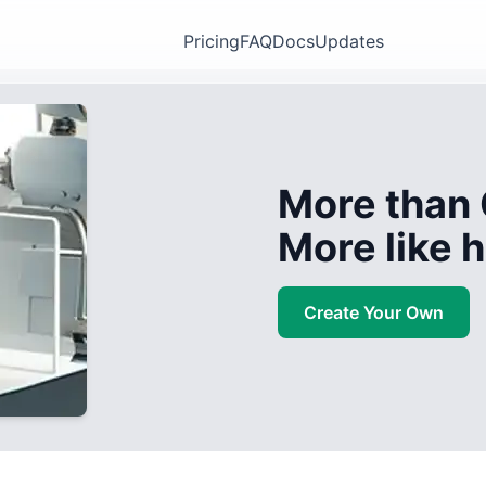
Pricing
FAQ
Docs
Updates
More than 
More like
Create Your Own