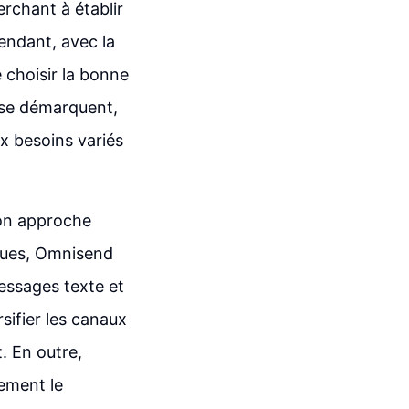
erchant à établir
endant, avec la
e choisir la bonne
 se démarquent,
x besoins variés
on approche
iques, Omnisend
messages texte et
sifier les canaux
. En outre,
dement le