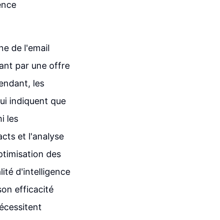
ence
e de l'email
ant par une offre
pendant, les
qui indiquent que
i les
cts et l'analyse
ptimisation des
té d'intelligence
son efficacité
nécessitent