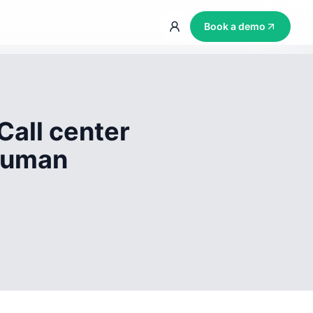
Book a demo
Call center
 human