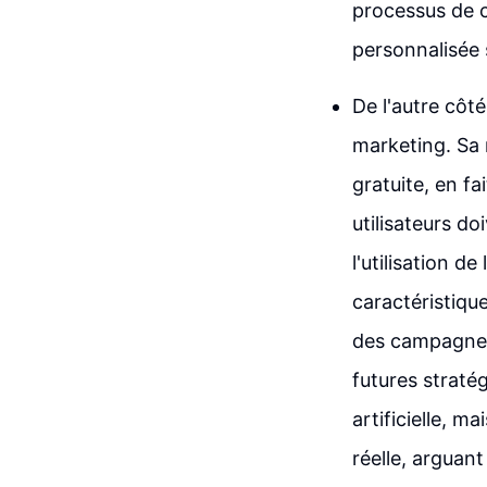
processus de c
personnalisée s
De l'autre côt
marketing. Sa 
gratuite, en fa
utilisateurs do
l'utilisation d
caractéristiqu
des campagnes,
futures straté
artificielle, m
réelle, arguan