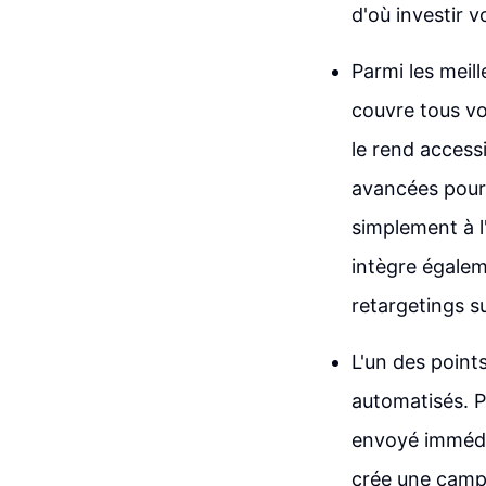
d'où investir 
Parmi les meil
couvre tous vo
le rend access
avancées pour 
simplement à l
intègre égalem
retargetings s
L'un des point
automatisés. P
envoyé immédia
crée une campa