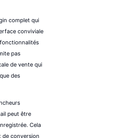
ugin complet qui
erface conviviale
fonctionnalités
mite pas
cale de vente qui
 que des
encheurs
il peut être
nregistrée. Cela
x de conversion