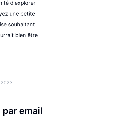
nité d'explorer
yez une petite
ise souhaitant
rrait bien être
n 2023
g par email