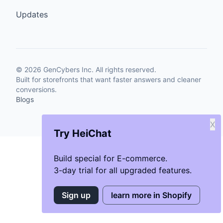
Updates
©
2026
GenCybers Inc. All rights reserved.
Built for storefronts that want faster answers and cleaner
conversions.
Blogs
X
Try HeiChat
Build special for E-commerce.
3-day trial for all upgraded features.
Sign up
learn more in Shopify