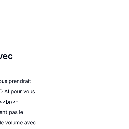
avec
ous prendrait
O AI pour vous
/><br/>-
ent pas le
 le volume avec