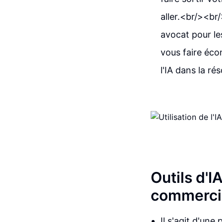
aller.<br/><br
avocat pour l
vous faire éco
l'IA dans la ré
Outils d'I
commercia
Il s'agit d'une