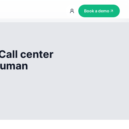
Book a demo
Call center
 human