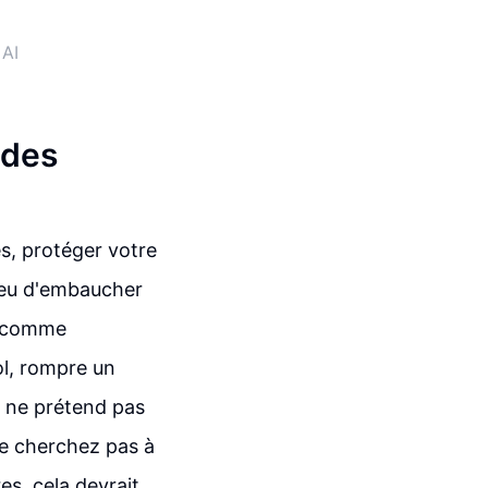
 AI
ndes
es, protéger votre
lieu d'embaucher
s comme
l, rompre un
l ne prétend pas
ne cherchez pas à
res, cela devrait