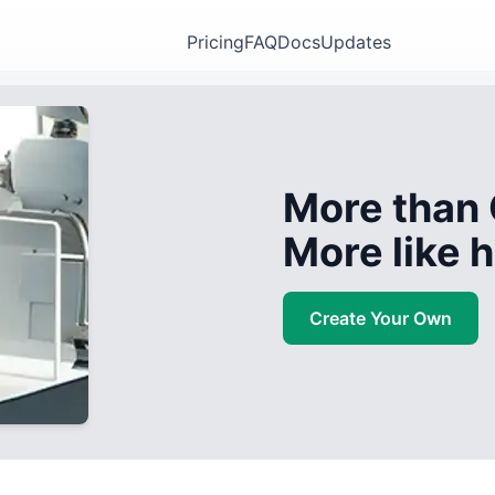
Pricing
FAQ
Docs
Updates
More than 
More like
Create Your Own