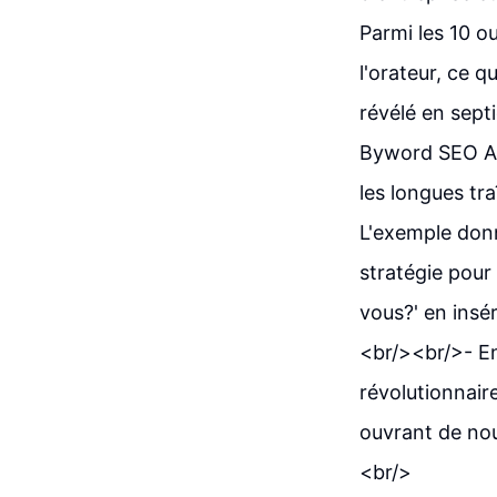
Parmi les 10 ou
l'orateur, ce q
révélé en sept
Byword SEO AI
les longues tr
L'exemple donn
stratégie pour 
vous?' en insé
<br/><br/>- En
révolutionnair
ouvrant de nouv
<br/>