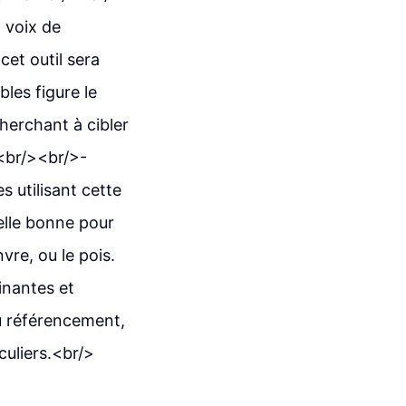
a voix de
 cet outil sera
les figure le
erchant à cibler
.<br/><br/>-
 utilisant cette
-elle bonne pour
vre, ou le pois.
inantes et
u référencement,
culiers.<br/>