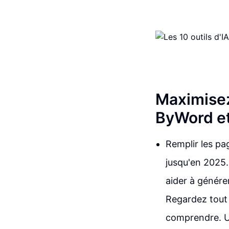
Maximisez
ByWord et
Remplir les pa
jusqu'en 2025.
aider à génére
Regardez tout 
comprendre. Un