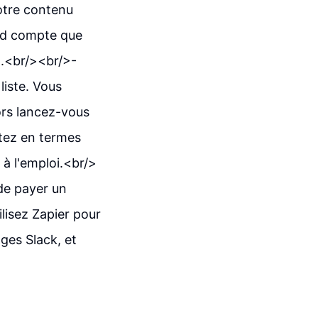
votre contenu
end compte que
t.<br/><br/>-
liste. Vous
ors lancez-vous
itez en termes
à l'emploi.<br/>
de payer un
lisez Zapier pour
ges Slack, et