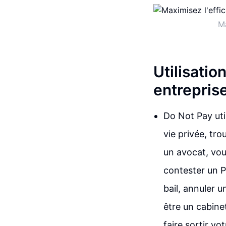
Ma
Utilisatio
entrepris
Do Not Pay uti
vie privée, tr
un avocat, vo
contester un 
bail, annuler 
être un cabine
faire sortir vo