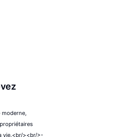
evez
de moderne,
propriétaires
sa vie.<br/><br/>-