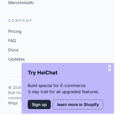
MerchmindAI
COMPANY
Pricing
FAQ
Docs
Updates
X
Try HeiChat
Build special for E-commerce.
©
2026
GenCybers Inc. All rights reserved.
3-day trial for all upgraded features.
Built for storefronts that want faster answers and cleaner
conversions.
Blogs
Sign up
learn more in Shopify