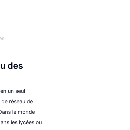
en
çu des
 en un seul
t de réseau de
. Dans le monde
ans les lycées ou