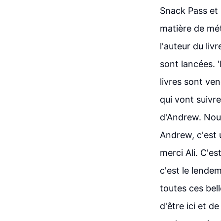
Snack Pass et 
matière de mét
l'auteur du li
sont lancées. 
livres sont ve
qui vont suivr
d'Andrew. Nous
Andrew, c'est u
merci Ali. C'es
c'est le lende
toutes ces bel
d'être ici et d