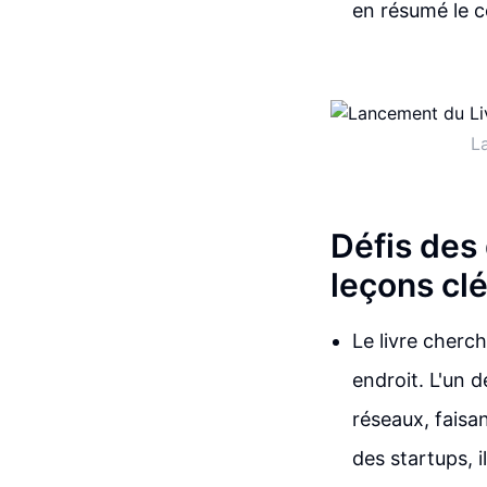
en résumé le co
L
Défis des
leçons cl
Le livre cherc
endroit. L'un 
réseaux, faisan
des startups, 