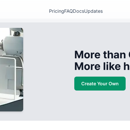
Pricing
FAQ
Docs
Updates
More than 
More like
Create Your Own