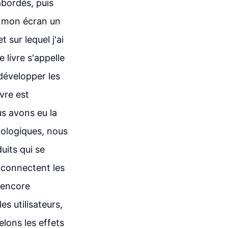
abordés, puis
r mon écran un
 sur lequel j'ai
 livre s'appelle
développer les
ivre est
s avons eu la
nologiques, nous
uits qui se
 connectent les
 encore
s utilisateurs,
elons les effets