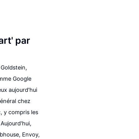
rt' par
 Goldstein,
ramme Google
eux aujourd'hui
général chez
, y compris les
 Aujourd'hui,
ubhouse, Envoy,