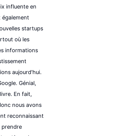
ix influente en
st également
nouvelles startups
rtout où les
es informations
estissement
ions aujourd'hui.
Google. Génial,
ivre. En fait,
 donc nous avons
ent reconnaissant
t prendre