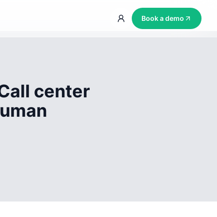
Book a demo
Call center
 human