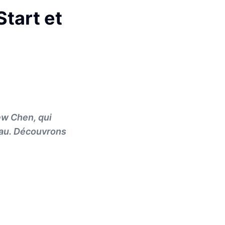
tart et
ew Chen, qui
eau. Découvrons