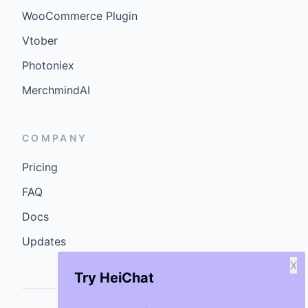
WooCommerce Plugin
Vtober
Photoniex
MerchmindAI
COMPANY
Pricing
FAQ
Docs
Updates
X
Try HeiChat