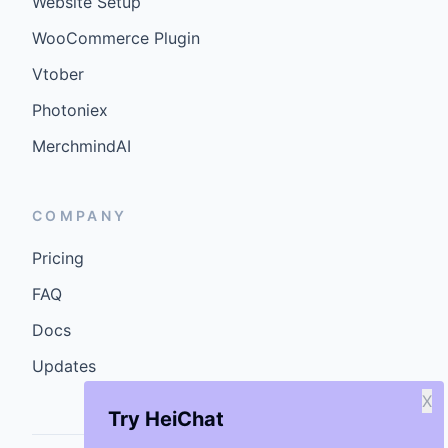
Website Setup
WooCommerce Plugin
Vtober
Photoniex
MerchmindAI
COMPANY
Pricing
FAQ
Docs
Updates
X
Try HeiChat