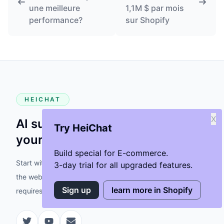
une meilleure
1,1M $ par mois
performance?
sur Shopify
HEICHAT
X
AI support that feels native to
Try HeiChat
your storefront.
Build special for E-commerce.
Start with the Shopify app when possible, then fall back to
3-day trial for all upgraded features.
the website install only when your storefront stack
Sign up
learn more in Shopify
requires it.