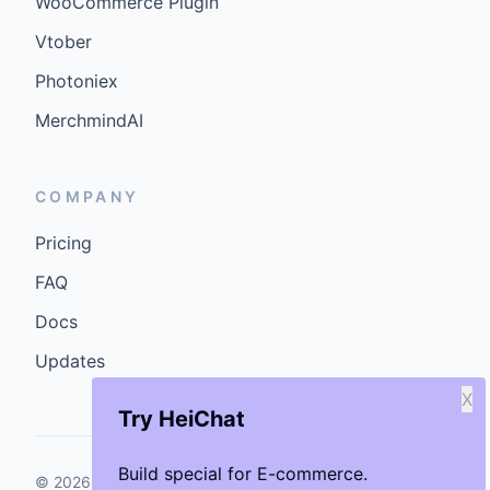
WooCommerce Plugin
Vtober
Photoniex
MerchmindAI
COMPANY
Pricing
FAQ
Docs
Updates
X
Try HeiChat
Build special for E-commerce.
©
2026
GenCybers Inc. All rights reserved.