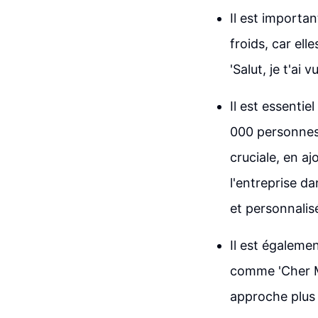
Il est importan
froids, car ell
'Salut, je t'ai
Il est essenti
000 personnes
cruciale, en a
l'entreprise d
et personnalis
Il est égalemen
comme 'Cher Mo
approche plus 