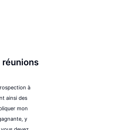
0 réunions
prospection à
nt ainsi des
xpliquer mon
gagnante, y
e vous devez