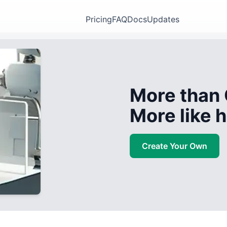
Pricing
FAQ
Docs
Updates
More than 
More like
Create Your Own