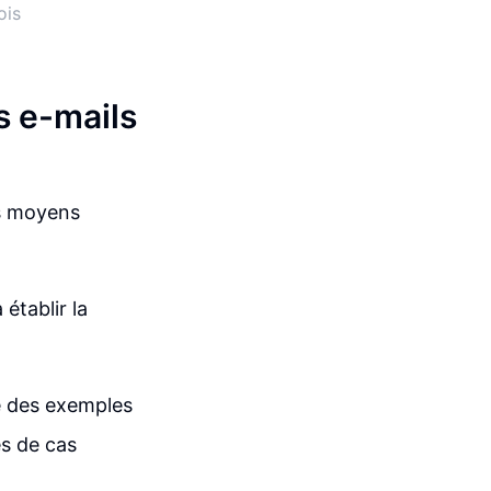
ois
s e-mails
es moyens
 établir la
e des exemples
es de cas