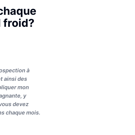
 chaque
 froid?
rospection à
t ainsi des
xpliquer mon
agnante, y
e vous devez
ons chaque mois.