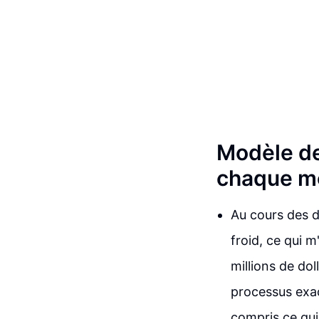
Modèle de
chaque m
Au cours des d
froid, ce qui 
millions de dol
processus exac
compris ce qui