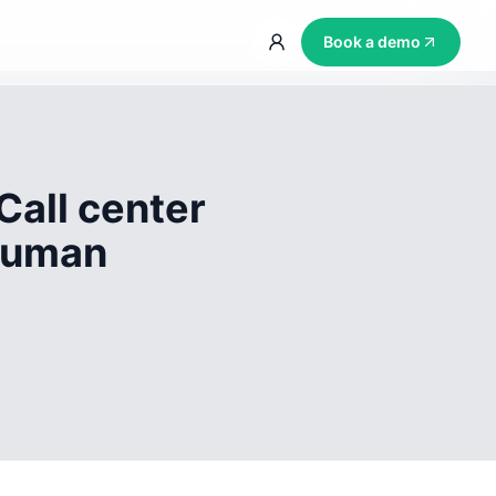
Book a demo
Call center
 human