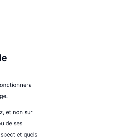
de
 fonctionnera
ge.
, et non sur
ou de ses
ospect et quels