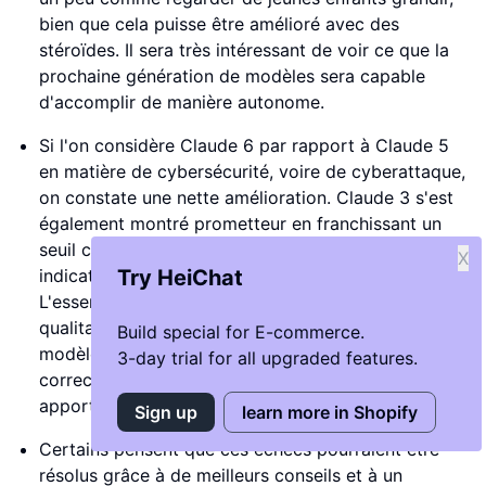
bien que cela puisse être amélioré avec des
stéroïdes. Il sera très intéressant de voir ce que la
prochaine génération de modèles sera capable
d'accomplir de manière autonome.
Si l'on considère Claude 6 par rapport à Claude 5
en matière de cybersécurité, voire de cyberattaque,
on constate une nette amélioration. Claude 3 s'est
également montré prometteur en franchissant un
seuil clé sur l'une des tâches, mais a nécessité des
X
indications substantielles pour y parvenir.
Try HeiChat
L'essentiel est que, lorsqu'il recevait des indications
qualitatives détaillées sur la structure de l'exploit, le
Build special for E-commerce.
modèle parvenait souvent à élaborer un script
3-day trial for all upgraded features.
correct, avec seulement quelques corrections à
apporter pour le faire fonctionner.
Sign up
learn more in Shopify
Certains pensent que ces échecs pourraient être
résolus grâce à de meilleurs conseils et à un