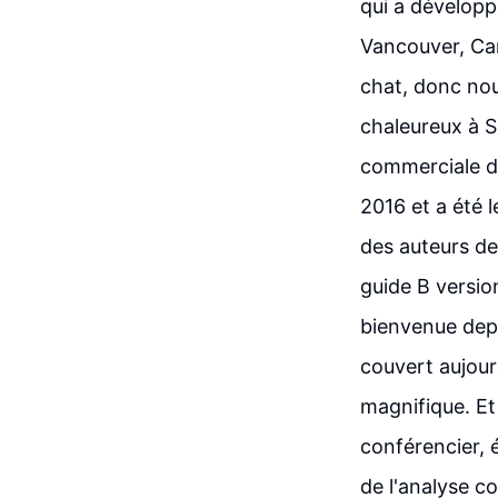
qui a développ
Vancouver, Can
chat, donc nou
chaleureux à S
commerciale de
2016 et a été l
des auteurs de
guide B version
bienvenue depu
couvert aujourd
magnifique. Et
conférencier, 
de l'analyse c