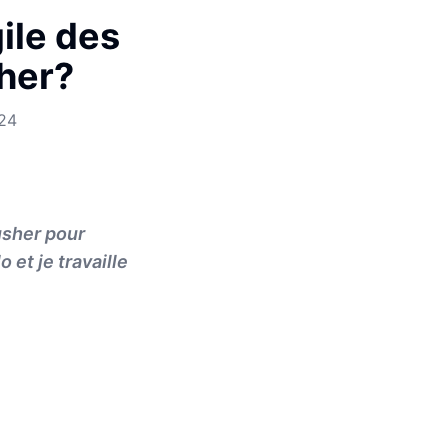
ile des
her?
24
usher pour
 et je travaille