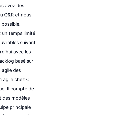
us avez des
eau Q&R et nous
 possible.
t un temps limité
ouvrables suivant
rd'hui avec les
acklog basé sur
 agile des
h agile chez C
que. Il compte de
et des modèles
uipe principale