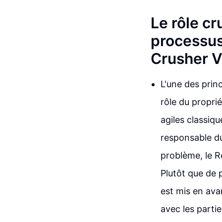
Le rôle cr
processus
Crusher V
L'une des prin
rôle du propri
agiles classiqu
responsable du
problème, le R
Plutôt que de 
est mis en avan
avec les parti