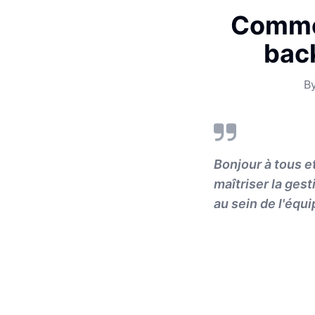
Commen
bac
B
Bonjour à tous e
maîtriser la gest
au sein de l'équi