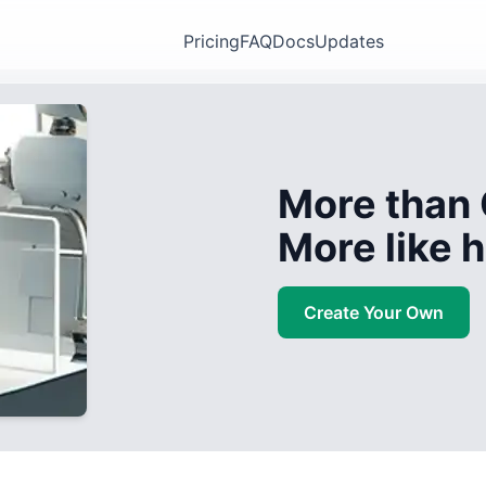
Pricing
FAQ
Docs
Updates
More than 
More like
Create Your Own