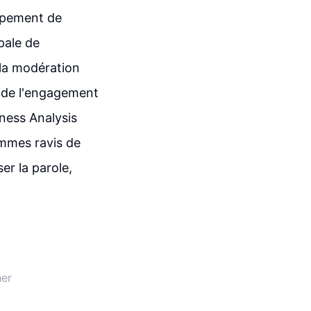
oppement de
ipale de
, la modération
e de l'engagement
ness Analysis
mmes ravis de
er la parole,
her