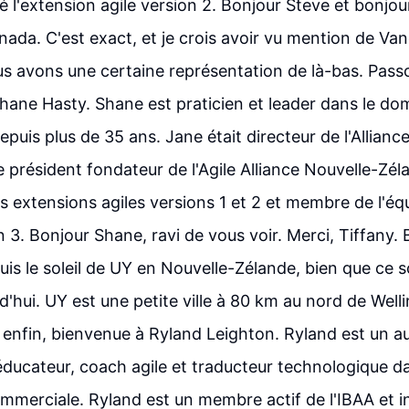
é l'extension agile version 2. Bonjour Steve et bonjou
ada. C'est exact, et je crois avoir vu mention de Va
s avons une certaine représentation de là-bas. Passo
hane Hasty. Shane est praticien et leader dans le dom
puis plus de 35 ans. Jane était directeur de l'Alliance
e président fondateur de l'Agile Alliance Nouvelle-Zélan
s extensions agiles versions 1 et 2 et membre de l'équ
 3. Bonjour Shane, ravi de vous voir. Merci, Tiffany. 
is le soleil de UY en Nouvelle-Zélande, bien que ce s
'hui. UY est une petite ville à 80 km au nord de Wellin
 enfin, bienvenue à Ryland Leighton. Ryland est un au
éducateur, coach agile et traducteur technologique d
ommerciale. Ryland est un membre actif de l'IBAA et i