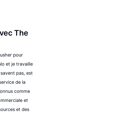
avec The
rusher pour
o et je travaille
e savent pas, est
service de la
econnus comme
commerciale et
sources et des