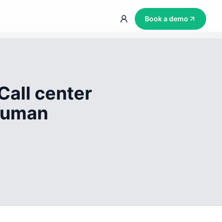
Book a demo
Call center
 human