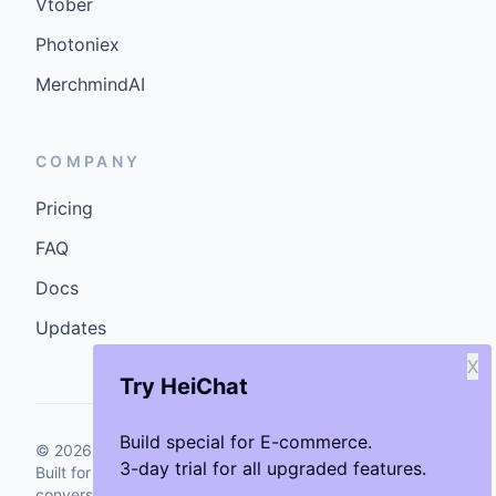
Vtober
Photoniex
MerchmindAI
COMPANY
Pricing
FAQ
Docs
Updates
X
Try HeiChat
Build special for E-commerce.
©
2026
GenCybers Inc. All rights reserved.
3-day trial for all upgraded features.
Built for storefronts that want faster answers and cleaner
conversions.