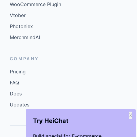
WooCommerce Plugin
Vtober
Photoniex
MerchmindAI
COMPANY
Pricing
FAQ
Docs
Updates
X
Try HeiChat
Build special for E-commerce.