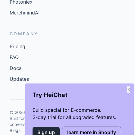
Photoniex
MerchmindAI
COMPANY
Pricing
FAQ
Docs
Updates
X
Try HeiChat
Build special for E-commerce.
©
2026
GenCybers Inc. All rights reserved.
3-day trial for all upgraded features.
Built for storefronts that want faster answers and cleaner
conversions.
Blogs
Sign up
learn more in Shopify