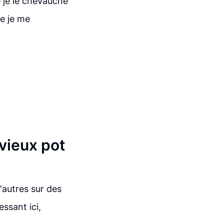
e je le chevauche
ue je me
vieux pot
'autres sur des
ssant ici,