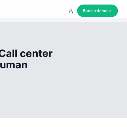
Book a demo
Call center
 human