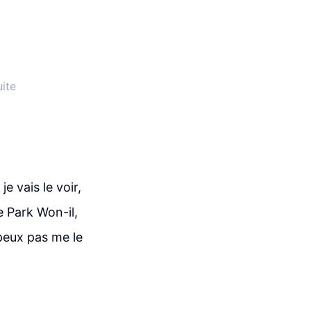
ite
e vais le voir,
e Park Won-il,
 peux pas me le