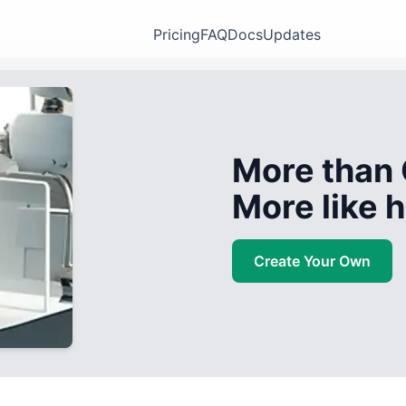
Pricing
FAQ
Docs
Updates
More than 
More like
Create Your Own