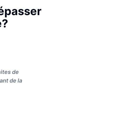
Dépasser
e?
mites de
ant de la