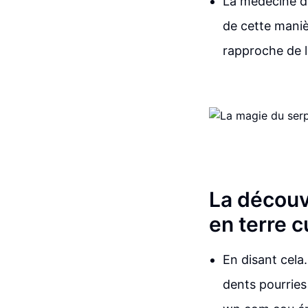
La médecine du
de cette manièr
rapproche de la
La découv
en terre c
En disant cela
dents pourries