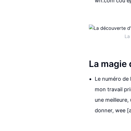
wn.com cou ép
La
La magie 
Le numéro de Lu
mon travail pr
une meilleure,
donner, wee [