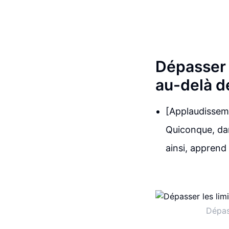
Dépasser l
au-delà d
[Applaudissemen
Quiconque, dan
ainsi, apprend
Dépass