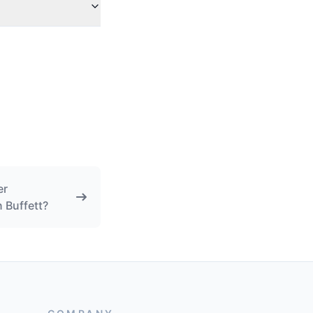
er
 Buffett?