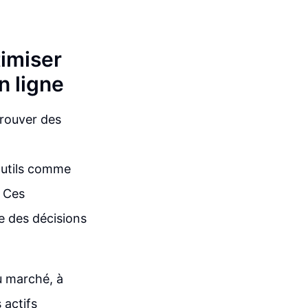
timiser
n ligne
trouver des
s outils comme
. Ces
e des décisions
du marché, à
 actifs