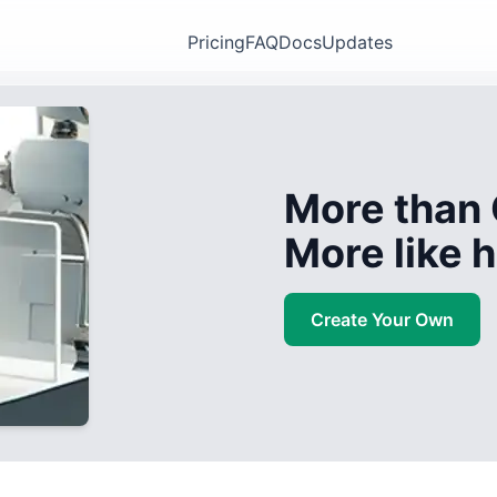
Pricing
FAQ
Docs
Updates
More than 
More like
Create Your Own