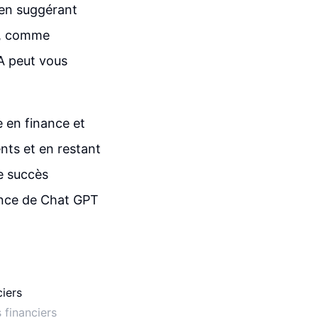
l en suggérant
es, comme
IA peut vous
e en finance et
nts et en restant
e succès
stance de Chat GPT
 financiers