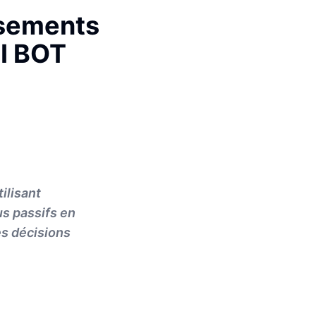
ssements
AI BOT
ilisant
us passifs en
es décisions