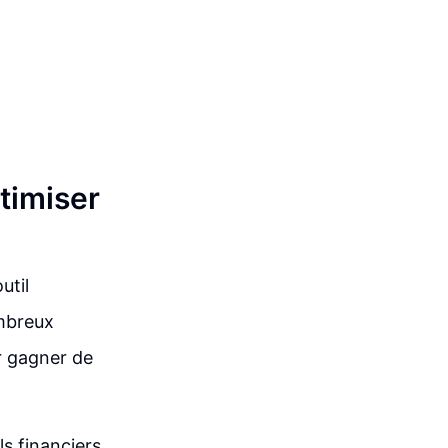
timiser
util
ombreux
r gagner de
s financiers.