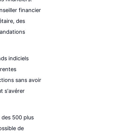
seiller financier
taire, des
mandations
ds indiciels
érentes
ctions sans avoir
t s'avérer
 des 500 plus
ossible de