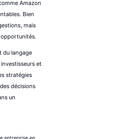
es comme Amazon
entables. Bien
gestions, mais
 opportunités.
nt du langage
investisseurs et
es stratégies
 des décisions
ans un