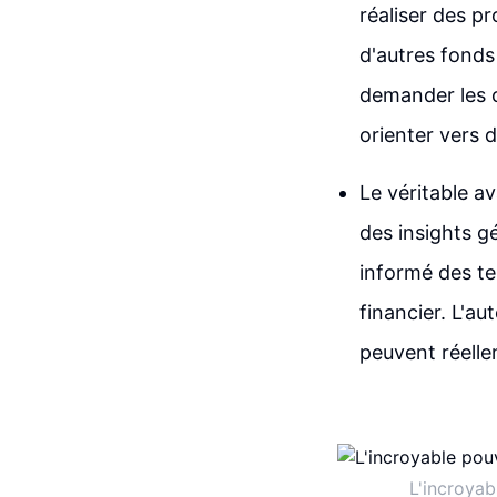
réaliser des pr
d'autres fonds
demander les ci
orienter vers 
Le véritable a
des insights g
informé des t
financier. L'au
peuvent réelle
L'incroyab