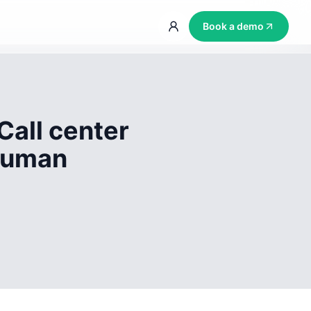
Book a demo
Call center
 human