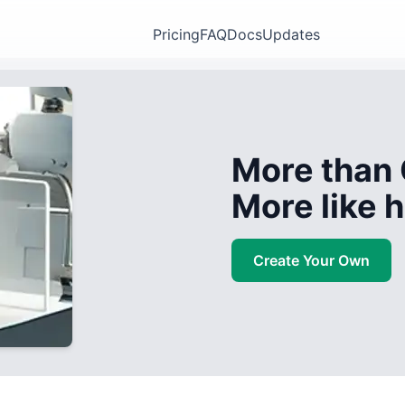
Pricing
FAQ
Docs
Updates
More than 
More like
Create Your Own