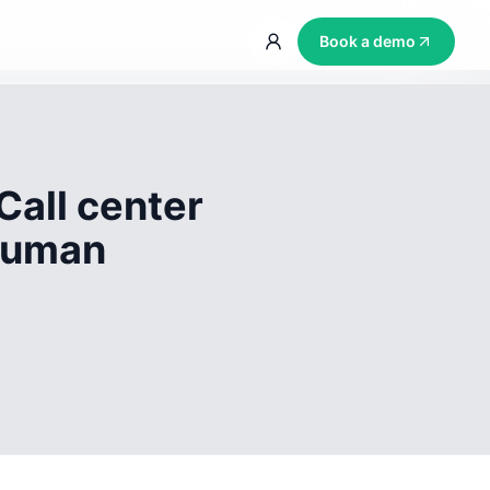
Book a demo
Call center
 human