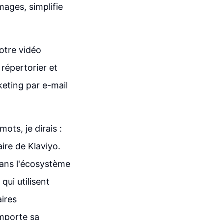
mages, simplifie
notre vidéo
répertorier et
keting par e-mail
ts, je dirais :
ire de Klaviyo.
dans l'écosystème
ui utilisent
ires
importe sa