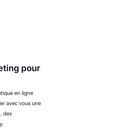
eting pour
utique en ligne
ger avec vous une
, des
y.